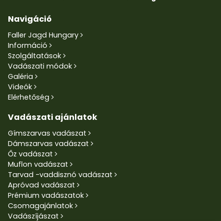
Navigáció
Faller Jagd Hungary
Információ
Szolgáltatások
Vadászati módok
Galéria
Videók
Elérhetőség
Vadászati ajánlatok
Gímszarvas vadászat
Dámszarvas vadászat
Őz vadászat
Muflon vadászat
Tarvad -vaddisznó vadászat
Apróvad vadászat
Prémium vadászatok
Csomagajánlatok
Vadászíjászat