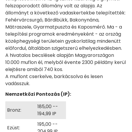
felszaporodott állomány volt az alapja. Az
állományt a következő vadaskertekbe telepítették:
Fehérvárcsurgó, Bárdibükk, Bakonynána,
Mátraszele, Gyarmatpuszta és Kaposmérő. Ma - a
telepítési programok eredményeként - az ország
középhegységi területein gyakorlatilag mindenütt
előfordul, általában szigetszerű elhelyezkedésben.
A hivatalos becslések alapján Magyarországon
10.000 muflon él, melyből évente 2300 példány kerül
elejtésre amiből 740 kos.
A muflont cserkelve, barkácsolva és lesen
vadásszuk.
Nemzetközi Pontozás (IP):
185,00 -­
Bronz:
194,99 IP
195,00 -­
Ezüst:
204,99 IP