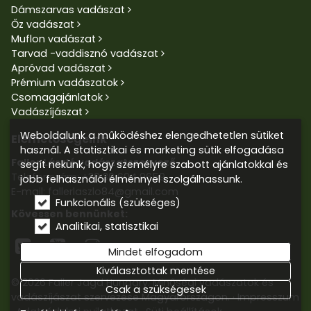
Dámszarvas vadászat
Őz vadászat
Muflon vadászat
Tarvad -vaddisznó vadászat
Apróvad vadászat
Prémium vadászatok
Csomagajánlatok
Vadászíjászat
Weboldalunk a működéshez elengedhetetlen sütiket
Elérhetőségeink
használ. A statisztikai és marketing sütik elfogadása
Faller László vadászatszervező
segít nekünk, hogy személyre szabott ajánlatokkal és
Telefonszám:
+36 30 604 9659
jobb felhasználói élménnyel szolgálhassunk.
E-mail: fallerlaszlo84@gmail.com
Funkcionális (szükséges)
Kövessen bennünket:
Analitikai, statisztikai



Mindet elfogadom
Kiválasztottak mentése
© 2026 Faller Jagd Hungary. Minőségi vadászatok és
Csak a szükségesek
vadászíjászat szervezése Magyarországon.
Impresszum