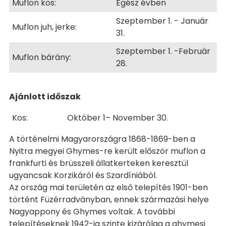
Muflon kos:
Egész évben
Szeptember 1. - Január
Muflon juh, jerke:
31.
Szeptember 1. -Február
Muflon bárány:
28.
Ajánlott időszak
Kos:
Október 1– November 30.
A történelmi Magyarországra 1868-1869-ben a
Nyitra megyei Ghymes-re került először muflon a
frankfurti és brüsszeli állatkerteken keresztül
ugyancsak Korzikáról és Szardíniából.
Az ország mai területén az első telepítés 1901-ben
történt Füzérradványban, ennek származási helye
Nagyappony és Ghymes voltak. A további
telepítéseknek 1942-ig szinte kizárólag a ghymesi