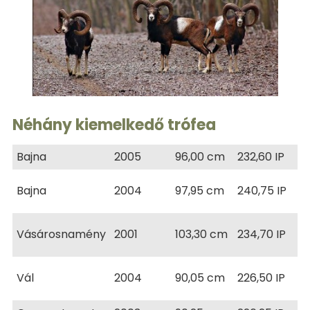
Néhány kiemelkedő trófea
Bajna
2005
96,00 cm
232,60 IP
Bajna
2004
97,95 cm
240,75 IP
Vásárosnamény
2001
103,30 cm
234,70 IP
Vál
2004
90,05 cm
226,50 IP