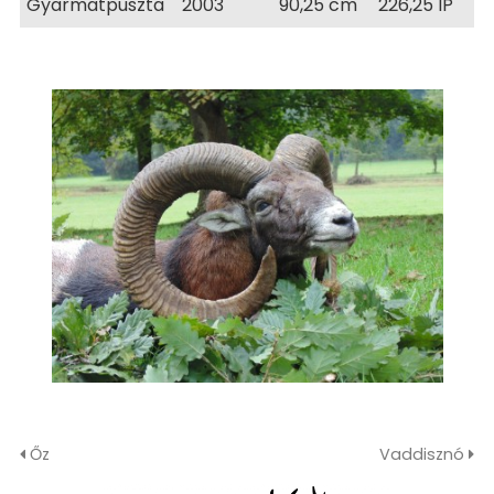
Gyarmatpuszta
2003
90,25 cm
226,25 IP
Őz
Vaddisznó