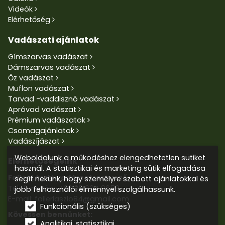
Videók
Elérhetőség
Vadászati ajánlatok
Gímszarvas vadászat
Dámszarvas vadászat
Őz vadászat
Muflon vadászat
Tarvad -vaddisznó vadászat
Apróvad vadászat
Prémium vadászatok
Csomagajánlatok
Vadászíjászat
Weboldalunk a működéshez elengedhetetlen sütiket
Elérhetőségeink
használ. A statisztikai és marketing sütik elfogadása
Faller László vadászatszervező
segít nekünk, hogy személyre szabott ajánlatokkal és
Telefonszám:
+36 30 604 9659
jobb felhasználói élménnyel szolgálhassunk.
E-mail: fallerlaszlo84@gmail.com
Funkcionális (szükséges)
Kövessen bennünket:
Analitikai, statisztikai