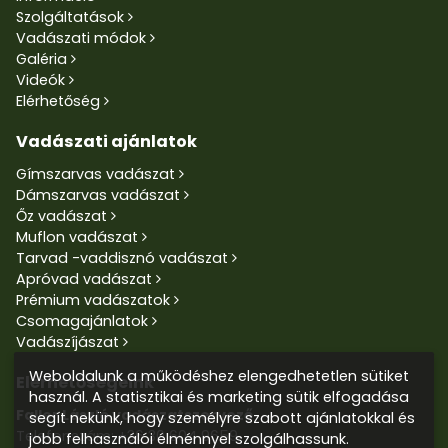
Szolgáltatások
Vadászati módok
Galéria
Videók
Elérhetőség
Vadászati ajánlatok
Gímszarvas vadászat
Dámszarvas vadászat
Őz vadászat
Muflon vadászat
Tarvad -vaddisznó vadászat
Apróvad vadászat
Prémium vadászatok
Csomagajánlatok
Vadászíjászat
Weboldalunk a működéshez elengedhetetlen sütiket
Elérhetőségeink
használ. A statisztikai és marketing sütik elfogadása
Faller László vadászatszervező
segít nekünk, hogy személyre szabott ajánlatokkal és
Telefonszám:
+36 30 604 9659
jobb felhasználói élménnyel szolgálhassunk.