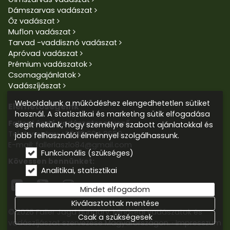
Dámszarvas vadászat
Őz vadászat
Muflon vadászat
Tarvad -vaddisznó vadászat
Apróvad vadászat
Prémium vadászatok
Csomagajánlatok
Vadászíjászat
Weboldalunk a működéshez elengedhetetlen sütiket
Elérhetőségeink
használ. A statisztikai és marketing sütik elfogadása
Faller László vadászatszervező
segít nekünk, hogy személyre szabott ajánlatokkal és
Telefonszám:
+36 30 604 9659
jobb felhasználói élménnyel szolgálhassunk.
E-mail: fallerlaszlo84@gmail.com
Funkcionális (szükséges)
Kövessen bennünket:
Analitikai, statisztikai



Mindet elfogadom
Kiválasztottak mentése
© 2026 Faller Jagd Hungary. Minőségi vadászatok és
Csak a szükségesek
vadászíjászat szervezése Magyarországon.
Impresszum